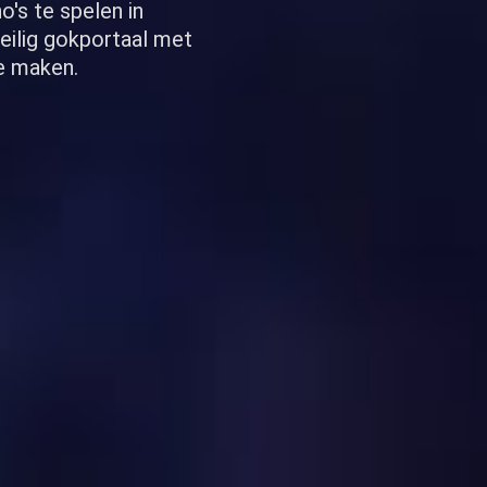
's te spelen in
eilig gokportaal met
te maken.